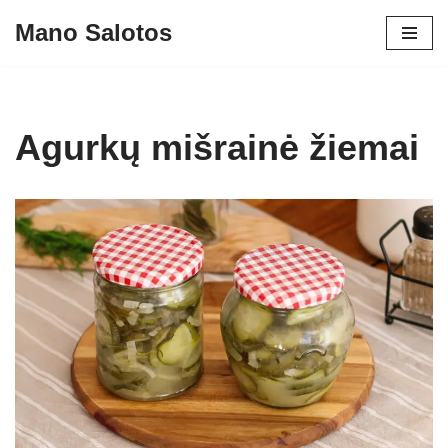
Mano Salotos
Skip
to
content
Agurkų mišrainė žiemai