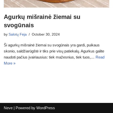
Agurkų mišrainė žiemai su
svogūnais
by
Salotų Fėja
October 30, 2024
Ši agurkų mišrainė žiemai su svogūnais yra gardi, puikaus
skonio, saldžiarūgštė ir tiks prie visų patiekalų. Agurkus galite
naudoti pačius įvairiausius: tiek mažesnius, tiek tuos,…
Read
More »
Neve
| Powered by
WordPress