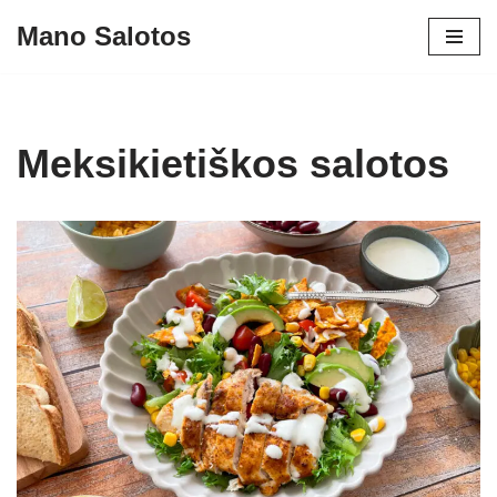
Mano Salotos
Skip
to
content
Meksikietiškos salotos