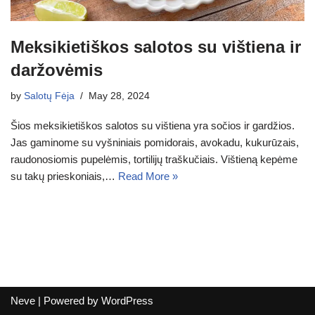
Meksikietiškos salotos su vištiena ir
daržovėmis
by
Salotų Fėja
May 28, 2024
Šios meksikietiškos salotos su vištiena yra sočios ir gardžios.
Jas gaminome su vyšniniais pomidorais, avokadu, kukurūzais,
raudonosiomis pupelėmis, tortilijų traškučiais. Vištieną kepėme
su takų prieskoniais,…
Read More »
Neve
| Powered by
WordPress