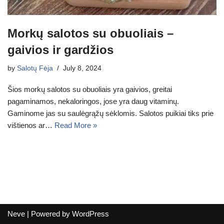
Morkų salotos su obuoliais –
gaivios ir gardžios
by
Salotų Fėja
July 8, 2024
Šios morkų salotos su obuoliais yra gaivios, greitai
pagaminamos, nekaloringos, jose yra daug vitaminų.
Gaminome jas su saulėgrąžų sėklomis. Salotos puikiai tiks prie
vištienos ar…
Read More »
Neve
| Powered by
WordPress