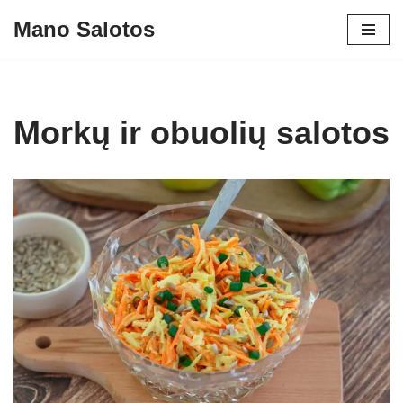
Mano Salotos
Skip
to
content
Morkų ir obuolių salotos