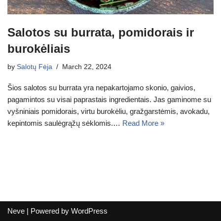
Salotos su burrata, pomidorais ir
burokėliais
by
Salotų Fėja
March 22, 2024
Šios salotos su burrata yra nepakartojamo skonio, gaivios,
pagamintos su visai paprastais ingredientais. Jas gaminome su
vyšniniais pomidorais, virtu burokėliu, gražgarstėmis, avokadu,
kepintomis saulėgrąžų sėklomis.…
Read More »
Neve
| Powered by
WordPress