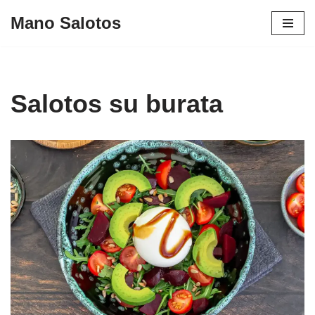
Mano Salotos
Skip
to
content
Salotos su burata