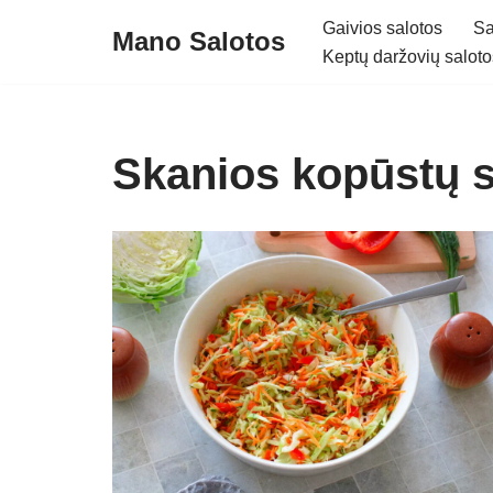
Gaivios salotos
Sa
Mano Salotos
Keptų daržovių saloto
Skip
to
content
Skanios kopūstų s