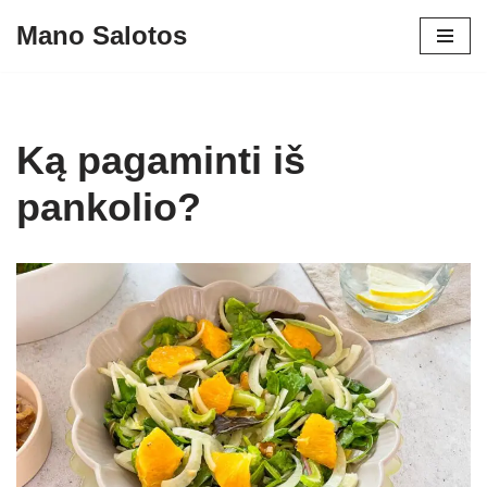
Mano Salotos
Skip
to
content
Ką pagaminti iš
pankolio?