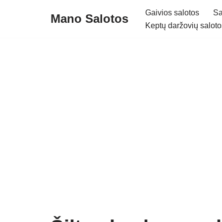
Gaivios salotos
Sa
Mano Salotos
Keptų daržovių saloto
Skip
to
content