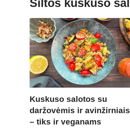
Šiltos kuskuso sa
Kuskuso salotos su
daržovėmis ir avinžirniais
– tiks ir veganams