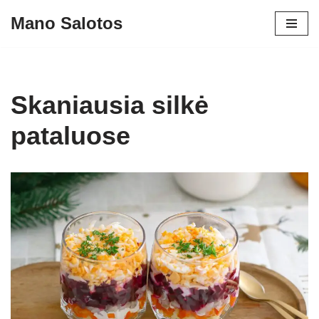
Mano Salotos
Skip
to
content
Skaniausia silkė
pataluose