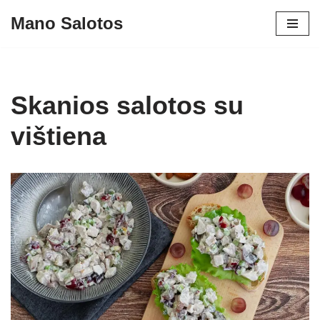
Mano Salotos
Skip
to
content
Skanios salotos su
vištiena