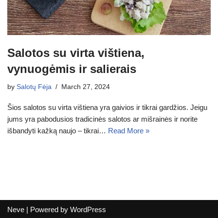
Salotos su virta vištiena,
vynuogėmis ir salierais
by
Salotų Fėja
March 27, 2024
Šios salotos su virta vištiena yra gaivios ir tikrai gardžios. Jeigu
jums yra pabodusios tradicinės salotos ar mišrainės ir norite
išbandyti kažką naujo – tikrai…
Read More »
Neve
| Powered by
WordPress