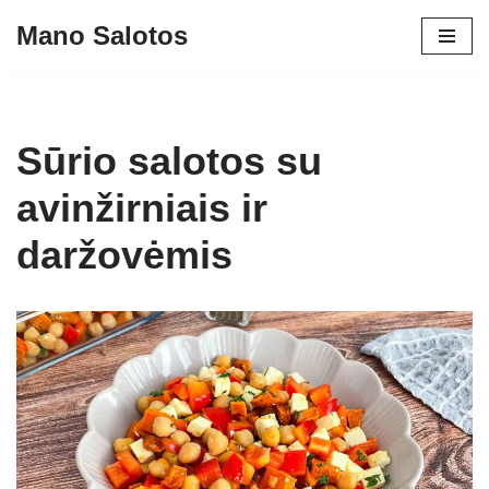
Mano Salotos
Skip
to
content
Sūrio salotos su
avinžirniais ir
daržovėmis