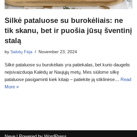
Silkė pataluose su burokėliais: ne
tik skanu, bet ir puošia jūsų šventinį
stalą
by
Salotų Fėja
November 23, 2024
Silkė pataluose su burokėliais yra patiekalas, bet kurio daugelis
neįsivaizduoja Kalėdų ar Naujųjų metų. Mes siūlome silkę
pataluose pasigaminti kiek kitaip – patiekite ją stiklinėse…
Read
More »
Neve
| Powered by
WordPress