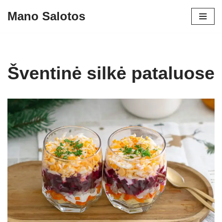
Mano Salotos
Skip
to
content
Šventinė silkė pataluose