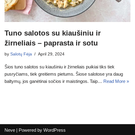
Tuno salotos su kiaušiniu ir
žirneliais – paprasta ir sotu
by
Salotų Fėja
April 29, 2024
Šios tuno salotos su kiaušiniu ir žirneliais puikiai tiks tiek
pusryčiams, tiek greitiems pietums. Šiose salotose yra daug
baltymų, jos ganėtinai sočios ir maistingos. Taip…
Read More »
Neve
| Powered by
WordPress