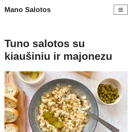
Mano Salotos
Skip
to
content
Tuno salotos su
kiaušiniu ir majonezu