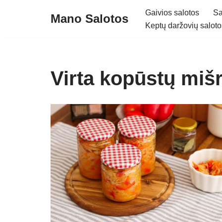
Gaivios salotos
Sa
Mano Salotos
Keptų daržovių saloto
Skip
to
content
Virta kopūstų miš