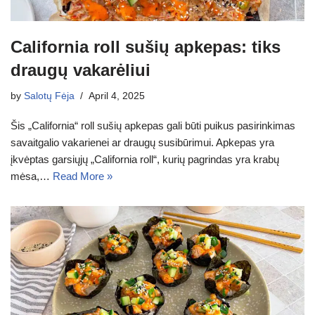
California roll sušių apkepas: tiks
draugų vakarėliui
by
Salotų Fėja
April 4, 2025
Šis „California“ roll sušių apkepas gali būti puikus pasirinkimas
savaitgalio vakarienei ar draugų susibūrimui. Apkepas yra
įkvėptas garsiųjų „California roll“, kurių pagrindas yra krabų
mėsa,…
Read More »