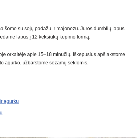
maišome su sojų padažu ir majonezu. Jūros dumblių lapus
dedame lapus į 12 keksiukų kepimo formą.
toje orkaitėje apie 15–18 minučių. Iškepusius apšlakstome
yto agurko, užbarstome sezamų sėklomis.
ir agurku
iu