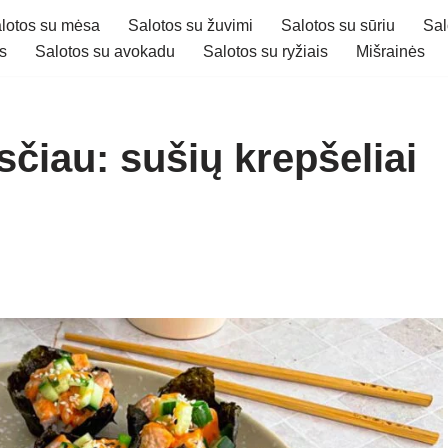
lotos su mėsa
Salotos su žuvimi
Salotos su sūriu
Sal
s
Salotos su avokadu
Salotos su ryžiais
Mišrainės
sčiau: sušių krepšeliai