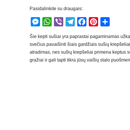
Pasidalinkite su draugais:
M
W
Vi
T
F
Pi
S
e
h
b
el
a
nt
h
Šie kepti sušiai yra paprastai pagaminamas užkandi
ss
at
er
e
c
er
ar
svečius pavaišinti šiais gardžiais sušių krepšeliai
e
s
gr
e
e
e
atradimas, nes sušių krepšeliai primena keptus s
n
A
a
b
st
gražiai ir gali tapti tikra jūsų vaišių stalo puošme
g
p
m
o
er
p
o
k