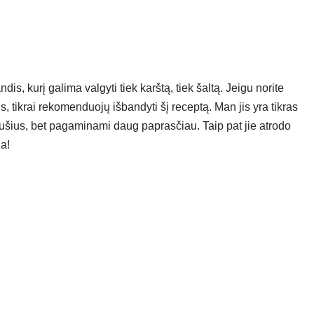
s, kurį galima valgyti tiek karštą, tiek šaltą. Jeigu norite
s, tikrai rekomenduojų išbandyti šį receptą. Man jis yra tikras
ušius, bet pagaminami daug paprasčiau. Taip pat jie atrodo
na!