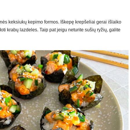
ės keksiukų kepimo formos. Iškepę krepšeliai gerai išlaiko
ti krabų lazdeles. Taip pat jeigu neturite sušių ryžių, galite