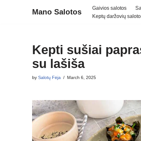
Gaivios salotos
Sa
Mano Salotos
Keptų daržovių saloto
Skip
to
content
Kepti sušiai papra
su lašiša
by
Salotų Fėja
March 6, 2025