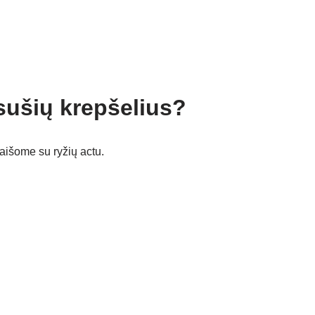
sušių krepšelius?
aišome su ryžių actu.