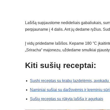
Lašišą supjaustome nedideliais gabaliukais, su
perpjauname į 4 dalis. Ant jų dedame ryžius. Su
Į vidų pridedame lašišos. Kepame 180 °C įkaitin
„Sriracha“ majonezu, uždedame smulkiai pjaust
Kiti sušių receptai:
Sushi receptas su krabų lazdelėmis, avokadu 
Naminiai sušiai su daržovėmis ir kreminiu sūr
Sušių receptas su rūkyta lašiša ir agurkais