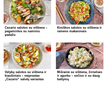
Cezario salotos su vištiena –
Kiniškos salotos su vištiena ir
pagamintos su naminiu
rameno makaronais
padažu
Velykų salotos su vištiena ir
Mišrainė su vištiena, žirneliais
kiaušiniais – neįprastas
ir agurku – sočios ir su daug
„Cezario“ salotų variantas
baltymų