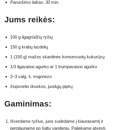
Paruošimo laikas: 30 min.
Jums reikės:
100 g ilgagrūdžių ryžių
150 g krabų lazdelių
1 (150 g) mažos skardinės konservuotų kukurūzų
1/3 ilgavaisio agurko ar 1 trumpavaisio agurko
2–3 valg. š. majonezo
žiupsnelio druskos, juodųjų pipirų
Gaminimas:
Išverdame ryžius, juos sudedame į kiaurasamtį ir
perplauname po šaltu vandeniu. Paliekame atvėsti.