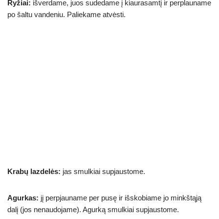
Ryžiai:
išverdame, juos sudedame į kiaurasamtį ir perplauname
po šaltu vandeniu. Paliekame atvėsti.
Krabų lazdelės:
jas smulkiai supjaustome.
Agurkas:
jį perpjauname per pusę ir išskobiame jo minkštąją
dalį (jos nenaudojame). Agurką smulkiai supjaustome.