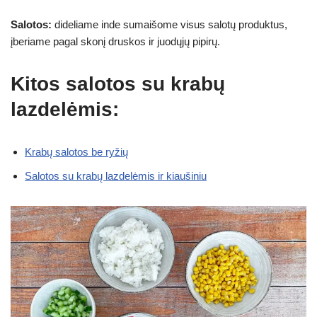
Salotos:
dideliame inde sumaišome visus salotų produktus,
įberiame pagal skonį druskos ir juodųjų pipirų.
Kitos salotos su krabų
lazdelėmis:
Krabų salotos be ryžių
Salotos su krabų lazdelėmis ir kiaušiniu