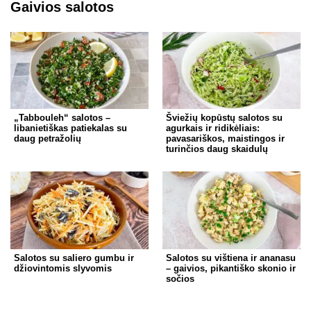
Gaivios salotos
„Tabbouleh“ salotos –
Šviežių kopūstų salotos su
libanietiškas patiekalas su
agurkais ir ridikėliais:
daug petražolių
pavasariškos, maistingos ir
turinčios daug skaidulų
Salotos su saliero gumbu ir
Salotos su vištiena ir ananasu
džiovintomis slyvomis
– gaivios, pikantiško skonio ir
sočios