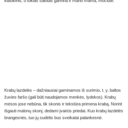
er
p
o
klasikinis, o tokias salotas gamina ir mano mama, močiutė.
k
Krabų lazdelės – dažniausiai gaminamos iš surimio, t. y. baltos
žuvies faršo (gali būti naudojamos menkės, lydekos). Krabų
mėsos jose nebūna, tik skonis ir tekstūra primena krabą. Norint
išgauti malonų skonį, dedami įvairūs priedai. Kuo krabų lazdelės
brangesnės, tuo jų sudėtis bus sveikatai palankesnė.