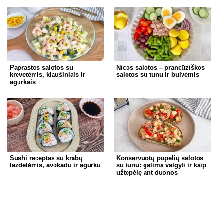
Paprastos salotos su
Nicos salotos – prancūziškos
krevetėmis, kiaušiniais ir
salotos su tunu ir bulvėmis
agurkais
Sushi receptas su krabų
Konservuotų pupelių salotos
lazdelėmis, avokadu ir agurku
su tunu: galima valgyti ir kaip
užtepėlę ant duonos