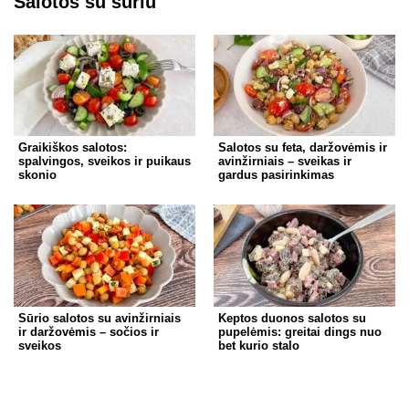
Salotos su sūriu
Graikiškos salotos:
Salotos su feta, daržovėmis ir
spalvingos, sveikos ir puikaus
avinžirniais – sveikas ir
skonio
gardus pasirinkimas
Sūrio salotos su avinžirniais
Keptos duonos salotos su
ir daržovėmis – sočios ir
pupelėmis: greitai dings nuo
sveikos
bet kurio stalo