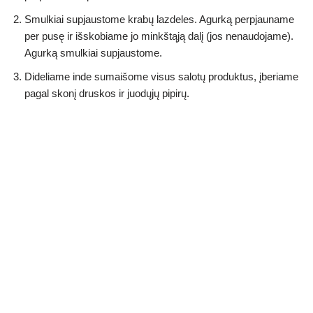
Smulkiai supjaustome krabų lazdeles. Agurką perpjauname
per pusę ir išskobiame jo minkštąją dalį (jos nenaudojame).
Agurką smulkiai supjaustome.
Dideliame inde sumaišome visus salotų produktus, įberiame
pagal skonį druskos ir juodųjų pipirų.