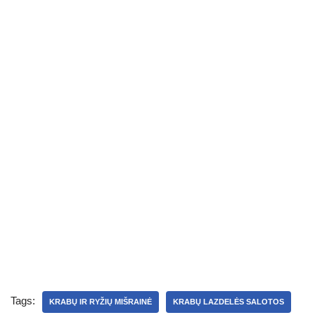
Tags:
KRABŲ IR RYŽIŲ MIŠRAINĖ
KRABŲ LAZDELĖS SALOTOS