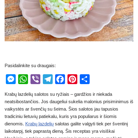
Pasidalinkite su draugais:
M
W
Vi
T
F
Pi
S
e
h
b
el
a
nt
h
Krabų lazdelių salotos su ryžiais – gardžios ir niekada
ss
at
er
e
c
er
ar
neatsibostančios. Jos daugeliui sukelia malonius prisiminimus iš
e
s
gr
e
e
e
vaikystės ar švenčių su šeima. Šios salotos jau tapusios
n
A
a
b
st
tradiciniu lietuvių patiekalu, kuris yra populiarus ir šiomis
dienomis.
Krabų lazdelių
salotas galite valgyti tiek per šventinį
g
p
m
o
laikotarpį, tiek paprastą dieną. Šis receptas yra visiškai