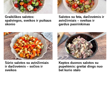
Graikiškos salotos:
Salotos su feta, daržovėmis ir
spalvingos, sveikos ir puikaus
avinžirniais – sveikas ir
skonio
gardus pasirinkimas
Sūrio salotos su avinžirniais
Keptos duonos salotos su
ir daržovėmis – sočios ir
pupelėmis: greitai dings nuo
sveikos
bet kurio stalo