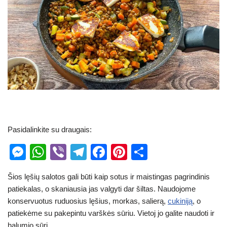
Pasidalinkite su draugais:
M
W
Vi
T
F
Pi
S
e
h
b
el
a
nt
h
Šios lęšių salotos gali būti kaip sotus ir maistingas pagrindinis
ss
at
er
e
c
er
ar
patiekalas, o skaniausia jas valgyti dar šiltas. Naudojome
e
s
gr
e
e
e
konservuotus ruduosius lęšius, morkas, salierą,
cukiniją
, o
n
A
a
b
st
patiekėme su pakepintu varškės sūriu. Vietoj jo galite naudoti ir
halumio sūrį.