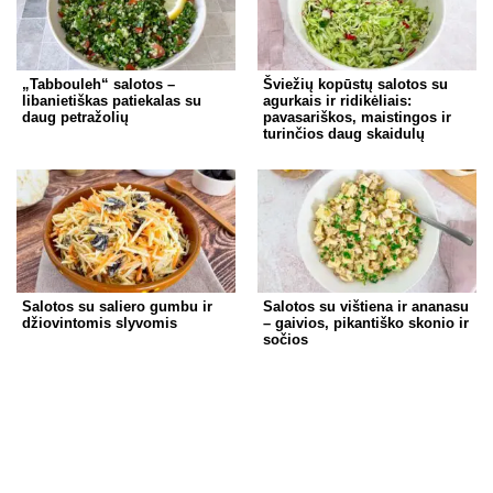
„Tabbouleh“ salotos –
Šviežių kopūstų salotos su
libanietiškas patiekalas su
agurkais ir ridikėliais:
daug petražolių
pavasariškos, maistingos ir
turinčios daug skaidulų
Salotos su saliero gumbu ir
Salotos su vištiena ir ananasu
džiovintomis slyvomis
– gaivios, pikantiško skonio ir
sočios