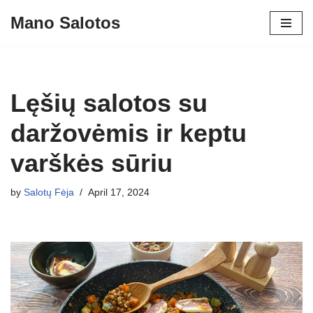
Mano Salotos
Skip
to
content
Lęšių salotos su
daržovėmis ir keptu
varškės sūriu
by
Salotų Fėja
April 17, 2024