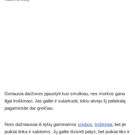
g
p
m
o
er
p
o
k
Geriausia daržoves pjaustyti kuo smulkiau, nes morkos gana
ilgai troškinasi. Jas galite ir sutarkuoti, tokiu atveju šį patiekalą
pagaminsite dar greičiau.
Nors dažniausiai iš lęšių gaminamos
sriubos
,
troškiniai
, bet jie
puikiai tinka ir salotoms. Jų galite išsivirti patys, bet puikiai tiks ir