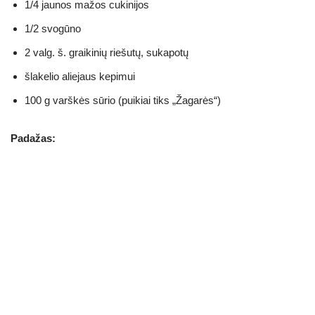
1/4 jaunos mažos cukinijos
1/2 svogūno
2 valg. š. graikinių riešutų, sukapotų
šlakelio aliejaus kepimui
100 g varškės sūrio (puikiai tiks „Žagarės“)
Padažas: