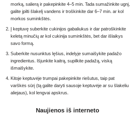
morką, salierą ir pakepinkite 4–5 min. Tada sumažinkite ugnį,
galite įpilti šlakelį vandens ir troškinkite dar 6–7 min. ar kol
morkos suminkštės.
Į keptuvę suberkite cukinijos gabaliukus ir dar patroškinkite
keletą minučių ar kol cukinija suminkštės, bet dar išlaikys
savo formą.
Suberkite nusunktus lęšius, indelyje sumaišykite padažo
ingredientus. Išjunkite kaitrą, supilkite padažą, viską
išmaišykite.
Kitoje keptuvėje trumpai pakepinkite riešutus, taip pat
varškės sūrį (tą galite daryti sausoje keptuvėje ar su šlakeliu
aliejaus), kol lengvai apskrus.
Naujienos iš interneto