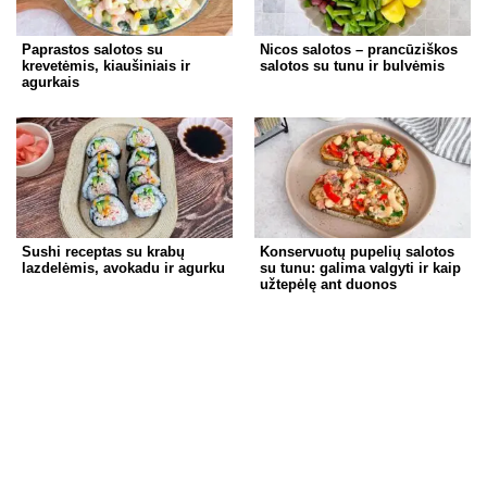
Paprastos salotos su
Nicos salotos – prancūziškos
krevetėmis, kiaušiniais ir
salotos su tunu ir bulvėmis
agurkais
Sushi receptas su krabų
Konservuotų pupelių salotos
lazdelėmis, avokadu ir agurku
su tunu: galima valgyti ir kaip
užtepėlę ant duonos