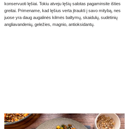
konservuoti lęšiai. Tokiu atveju lęšių salotas pagaminsite išties
greitai. Primename, kad lęšius verta įtraukti į savo mitybą, nes
juose yra daug augalinės kilmės baltymų, skaidulų, sudėtinių
angliavandenių, geležies, magnio, antioksidantų.