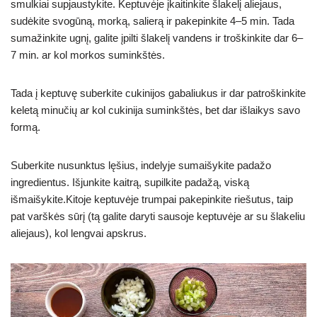
smulkiai supjaustykite. Keptuvėje įkaitinkite šlakelį aliejaus,
sudėkite svogūną, morką, salierą ir pakepinkite 4–5 min. Tada
sumažinkite ugnį, galite įpilti šlakelį vandens ir troškinkite dar 6–
7 min. ar kol morkos suminkštės.
Tada į keptuvę suberkite cukinijos gabaliukus ir dar patroškinkite
keletą minučių ar kol cukinija suminkštės, bet dar išlaikys savo
formą.
Suberkite nusunktus lęšius, indelyje sumaišykite padažo
ingredientus. Išjunkite kaitrą, supilkite padažą, viską
išmaišykite.Kitoje keptuvėje trumpai pakepinkite riešutus, taip
pat varškės sūrį (tą galite daryti sausoje keptuvėje ar su šlakeliu
aliejaus), kol lengvai apskrus.