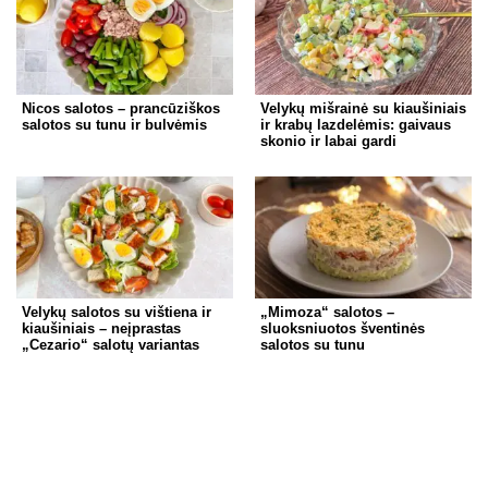
n
A
a
b
st
g
p
m
o
er
p
o
Nicos salotos – prancūziškos
Velykų mišrainė su kiaušiniais
k
salotos su tunu ir bulvėmis
ir krabų lazdelėmis: gaivaus
skonio ir labai gardi
Velykų salotos su vištiena ir
„Mimoza“ salotos –
kiaušiniais – neįprastas
sluoksniuotos šventinės
„Cezario“ salotų variantas
salotos su tunu