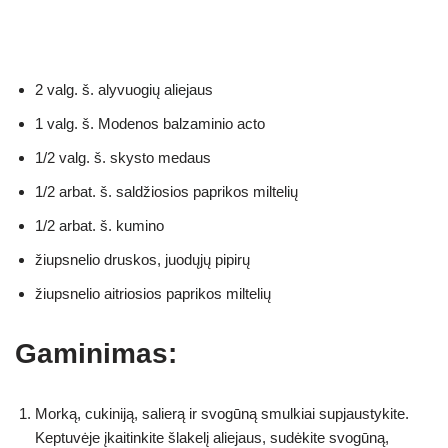
2 valg. š. alyvuogių aliejaus
1 valg. š. Modenos balzaminio acto
1/2 valg. š. skysto medaus
1/2 arbat. š. saldžiosios paprikos miltelių
1/2 arbat. š. kumino
žiupsnelio druskos, juodųjų pipirų
žiupsnelio aitriosios paprikos miltelių
Gaminimas:
Morką, cukiniją, salierą ir svogūną smulkiai supjaustykite.
Keptuvėje įkaitinkite šlakelį aliejaus, sudėkite svogūną,