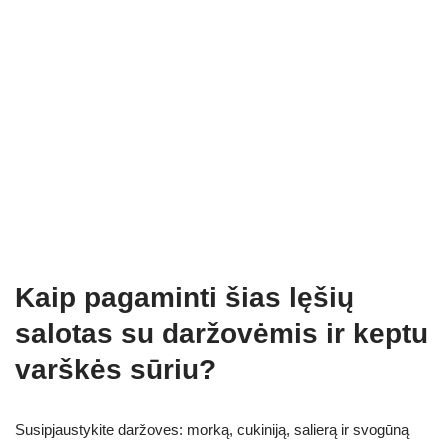
Kaip pagaminti šias lęšių
salotas su daržovėmis ir keptu
varškės sūriu?
Susipjaustykite daržoves: morką, cukiniją, salierą ir svogūną