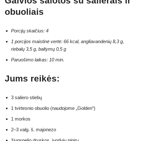
Gaivios salotos su salierais ir
obuoliais
Porcijų skaičius: 4
1 porcijos maistinė vertė: 66 kcal, angliavandenių 8,3 g,
riebalų 3,5 g, baltymų 0,5 g
Paruošimo laikas: 10 min.
Jums reikės:
3 saliero stiebų
1 tvirtesnio obuolio (naudojome „Golden“)
1 morkos
2–3 valg. š. majonezo
žiupsnelio druskos, juodųjų pipirų