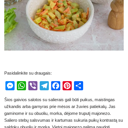
Pasidalinkite su draugais:
M
W
Vi
T
F
Pi
S
e
h
b
el
a
nt
h
Šios gaivios salotos su salierais gali būti puikus, maistingas
ss
at
er
e
c
er
ar
užkandis arba garnyras prie mėsos ar žuvies patiekalų. Jas
e
s
gr
e
e
e
gaminome ir su obuoliu, morka, dėjome truputį majonezo.
n
A
a
b
st
Saliero stebų salsvumas ir kartumas sukuria puikų kontrastą su
saldoku obuoliu ir morka. Vietoj majonezo galima naudoti