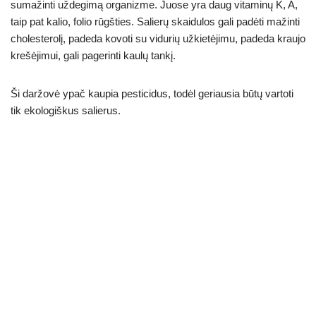
sumažinti uždegimą organizme. Juose yra daug vitaminų K, A,
taip pat kalio, folio rūgšties. Salierų skaidulos gali padėti mažinti
cholesterolį, padeda kovoti su vidurių užkietėjimu, padeda kraujo
krešėjimui, gali pagerinti kaulų tankį.
Ši daržovė ypač kaupia pesticidus, todėl geriausia būtų vartoti
tik ekologiškus salierus.