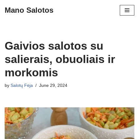
Mano Salotos
Skip
to
content
Gaivios salotos su
salierais, obuoliais ir
morkomis
by
Salotų Fėja
June 29, 2024