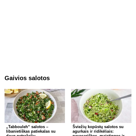
Gaivios salotos
„Tabbouleh“ salotos –
Šviežių kopūstų salotos su
libanietiškas patiekalas su
agurkais ir ridikėliais:
daug petražolių
pavasariškos, maistingos ir