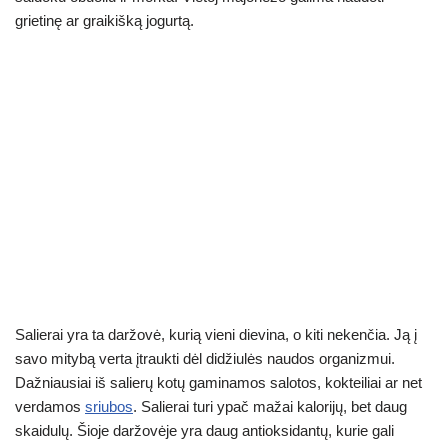
g
p
m
o
grietinę ar graikišką jogurtą.
er
p
o
k
Salierai yra ta daržovė, kurią vieni dievina, o kiti nekenčia. Ją į
savo mitybą verta įtraukti dėl didžiulės naudos organizmui.
Dažniausiai iš salierų kotų gaminamos salotos, kokteiliai ar net
verdamos
sriubos
. Salierai turi ypač mažai kalorijų, bet daug
skaidulų. Šioje daržovėje yra daug antioksidantų, kurie gali