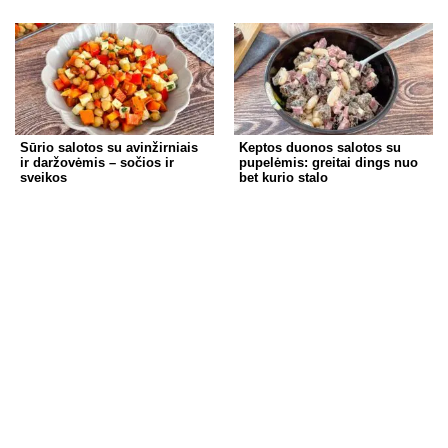
Sūrio salotos su avinžirniais
Keptos duonos salotos su
ir daržovėmis – sočios ir
pupelėmis: greitai dings nuo
sveikos
bet kurio stalo