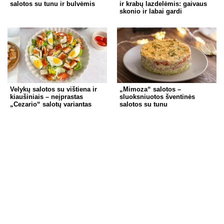
k
salotos su tunu ir bulvėmis
ir krabų lazdelėmis: gaivaus
skonio ir labai gardi
Velykų salotos su vištiena ir
„Mimoza“ salotos –
kiaušiniais – neįprastas
sluoksniuotos šventinės
„Cezario“ salotų variantas
salotos su tunu