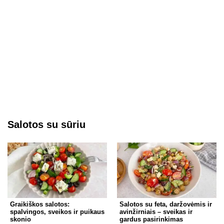
Salotos su sūriu
Graikiškos salotos:
Salotos su feta, daržovėmis ir
spalvingos, sveikos ir puikaus
avinžirniais – sveikas ir
skonio
gardus pasirinkimas