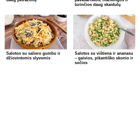
turinčios daug skaidulų
Salotos su saliero gumbu ir
Salotos su vištiena ir ananasu
džiovintomis slyvomis
– gaivios, pikantiško skonio ir
sočios