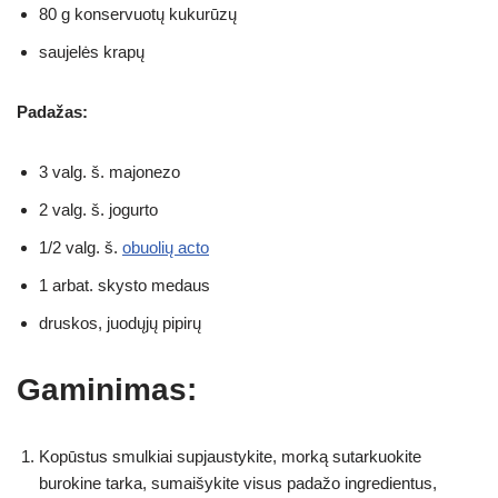
80 g konservuotų kukurūzų
saujelės krapų
Padažas:
3 valg. š. majonezo
2 valg. š. jogurto
1/2 valg. š.
obuolių acto
1 arbat. skysto medaus
druskos, juodųjų pipirų
Gaminimas:
Kopūstus smulkiai supjaustykite, morką sutarkuokite
burokine tarka, sumaišykite visus padažo ingredientus,