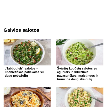
Gaivios salotos
„Tabbouleh“ salotos –
Šviežių kopūstų salotos su
libanietiškas patiekalas su
agurkais ir ridikėliais:
daug petražolių
pavasariškos, maistingos ir
turinčios daug skaidulų