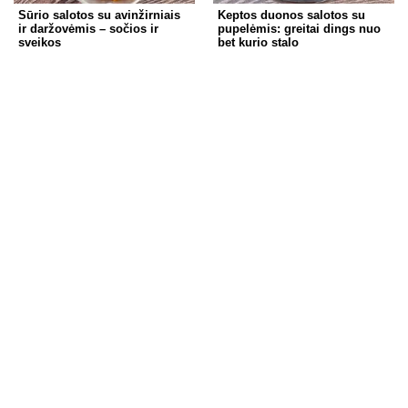
Sūrio salotos su avinžirniais
Keptos duonos salotos su
ir daržovėmis – sočios ir
pupelėmis: greitai dings nuo
sveikos
bet kurio stalo