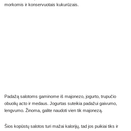
n
A
a
b
st
morkomis ir konservuotais kukurūzais.
g
p
m
o
er
p
o
k
Padažą salotoms gaminome iš majonezo, jogurto, trupučio
obuolių acto ir medaus. Jogurtas suteikia padažui gaivumo,
lengvumo. Žinoma, galite naudoti vien tik majonezą.
Šios kopūstų salotos turi mažai kalorijų, tad jos puikiai tiks ir