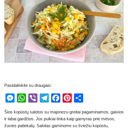
Pasidalinkite su draugais:
M
W
Vi
T
F
Pi
S
e
h
b
el
a
nt
h
Šios kopūstų salotos su majonezu greitai pagaminamos, gaivios
ss
at
er
e
c
er
ar
ir labai gardžios. Jos puikiai tinka kaip garnyras prie mėsos,
e
s
gr
e
e
e
žuvies patiekalų. Salotas gaminome su šviežiu kopūstu,