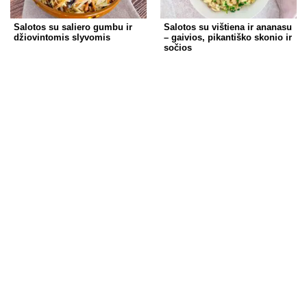
Salotos su saliero gumbu ir
Salotos su vištiena ir ananasu
džiovintomis slyvomis
– gaivios, pikantiško skonio ir
sočios