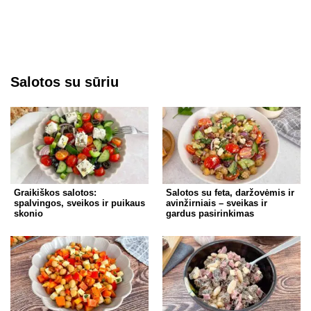
Salotos su sūriu
Graikiškos salotos:
Salotos su feta, daržovėmis ir
spalvingos, sveikos ir puikaus
avinžirniais – sveikas ir
skonio
gardus pasirinkimas