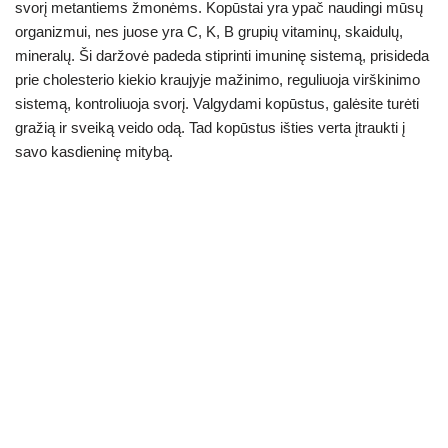
svorį metantiems žmonėms. Kopūstai yra ypač naudingi mūsų
organizmui, nes juose yra C, K, B grupių vitaminų, skaidulų,
mineralų. Ši daržovė padeda stiprinti imuninę sistemą, prisideda
prie cholesterio kiekio kraujyje mažinimo, reguliuoja virškinimo
sistemą, kontroliuoja svorį. Valgydami kopūstus, galėsite turėti
gražią ir sveiką veido odą. Tad kopūstus išties verta įtraukti į
savo kasdieninę mitybą.