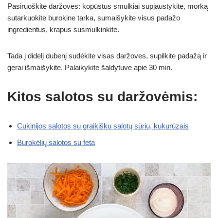
Pasiruoškite daržoves: kopūstus smulkiai supjaustykite, morką
sutarkuokite burokine tarka, sumaišykite visus padažo
ingredientus, krapus susmulkinkite.
Tada į didelį dubenį sudėkite visas daržoves, supilkite padažą ir
gerai išmaišykite. Palaikykite šaldytuve apie 30 min.
Kitos salotos su daržovėmis:
Cukinijos salotos su graikišku salotų sūriu, kukurūzais
Burokėlių salotos su feta