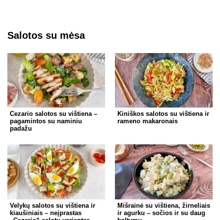
Salotos su mėsa
Cezario salotos su vištiena –
Kiniškos salotos su vištiena ir
pagamintos su naminiu
rameno makaronais
padažu
Velykų salotos su vištiena ir
Mišrainė su vištiena, žirneliais
kiaušiniais – neįprastas
ir agurku – sočios ir su daug