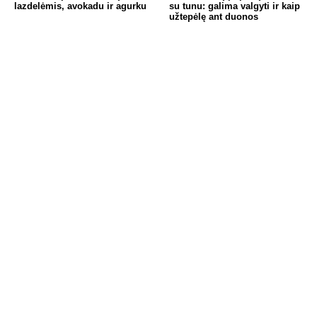
lazdelėmis, avokadu ir agurku
su tunu: galima valgyti ir kaip
užtepėlę ant duonos