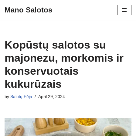
Mano Salotos
Skip
to
content
Kopūstų salotos su
majonezu, morkomis ir
konservuotais
kukurūzais
by
Salotų Fėja
April 29, 2024