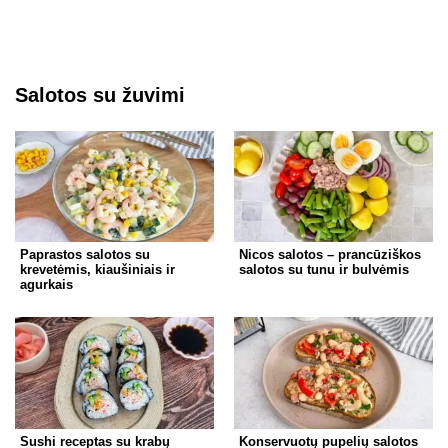
Salotos su žuvimi
Paprastos salotos su
Nicos salotos – prancūziškos
krevetėmis, kiaušiniais ir
salotos su tunu ir bulvėmis
agurkais
Sushi receptas su krabų
Konservuotų pupelių salotos