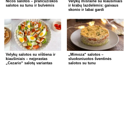
Nicos salotos – prancūziškos
Velykų mišrainė su kiaušiniais
k
salotos su tunu ir bulvėmis
ir krabų lazdelėmis: gaivaus
skonio ir labai gardi
Velykų salotos su vištiena ir
„Mimoza“ salotos –
kiaušiniais – neįprastas
sluoksniuotos šventinės
„Cezario“ salotų variantas
salotos su tunu