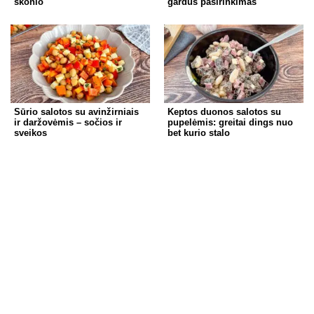
skonio
gardus pasirinkimas
Sūrio salotos su avinžirniais
Keptos duonos salotos su
ir daržovėmis – sočios ir
pupelėmis: greitai dings nuo
sveikos
bet kurio stalo