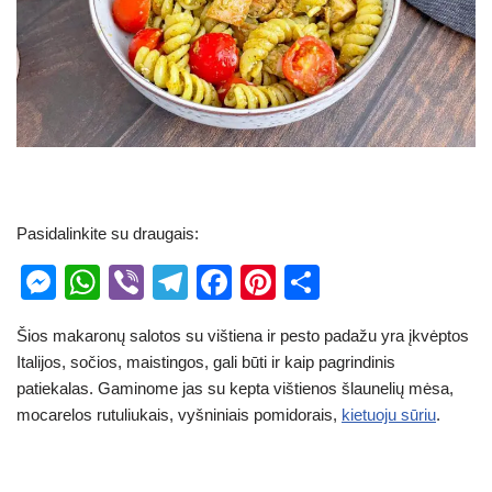
Pasidalinkite su draugais:
M
W
Vi
T
F
Pi
S
e
h
b
el
a
nt
h
Šios makaronų salotos su vištiena ir pesto padažu yra įkvėptos
ss
at
er
e
c
er
ar
Italijos, sočios, maistingos, gali būti ir kaip pagrindinis
e
s
gr
e
e
e
patiekalas. Gaminome jas su kepta vištienos šlaunelių mėsa,
n
A
a
b
st
mocarelos rutuliukais, vyšniniais pomidorais,
kietuoju sūriu
.
g
p
m
o