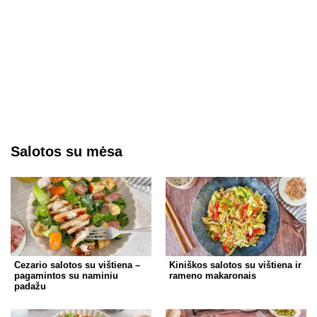
Salotos su mėsa
Cezario salotos su vištiena –
Kiniškos salotos su vištiena ir
pagamintos su naminiu
rameno makaronais
padažu