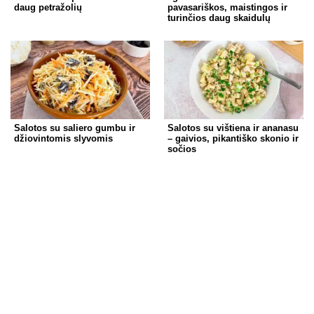
daug petražolių
pavasariškos, maistingos ir
turinčios daug skaidulų
Salotos su saliero gumbu ir
Salotos su vištiena ir ananasu
džiovintomis slyvomis
– gaivios, pikantiško skonio ir
sočios