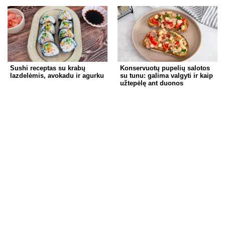
Sushi receptas su krabų
Konservuotų pupelių salotos
lazdelėmis, avokadu ir agurku
su tunu: galima valgyti ir kaip
užtepėlę ant duonos