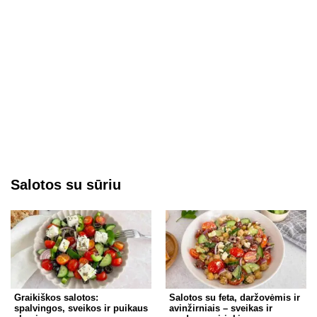
Salotos su sūriu
Graikiškos salotos:
Salotos su feta, daržovėmis ir
spalvingos, sveikos ir puikaus
avinžirniais – sveikas ir