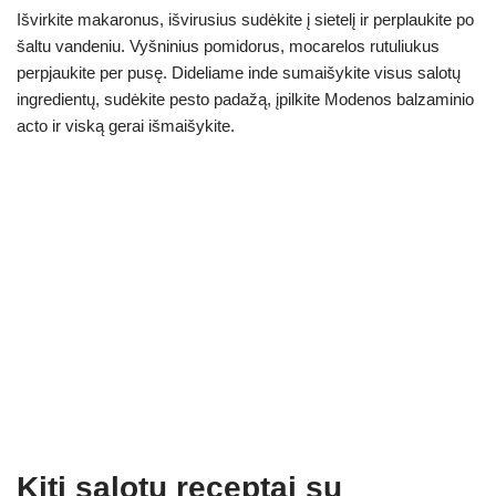
Išvirkite makaronus, išvirusius sudėkite į sietelį ir perplaukite po
šaltu vandeniu. Vyšninius pomidorus, mocarelos rutuliukus
perpjaukite per pusę. Dideliame inde sumaišykite visus salotų
ingredientų, sudėkite pesto padažą, įpilkite Modenos balzaminio
acto ir viską gerai išmaišykite.
Kiti salotų receptai su