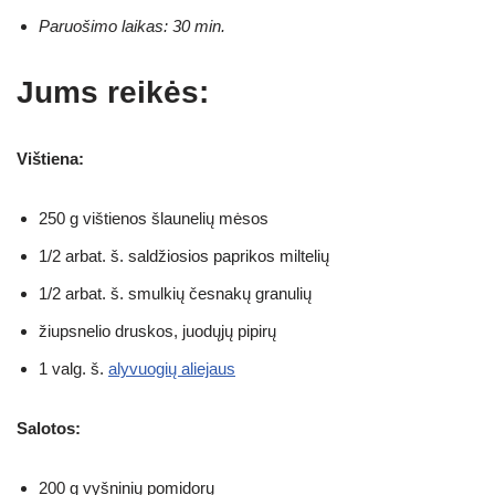
Paruošimo laikas: 30 min.
Jums reikės:
Vištiena:
250 g vištienos šlaunelių mėsos
1/2 arbat. š. saldžiosios paprikos miltelių
1/2 arbat. š. smulkių česnakų granulių
žiupsnelio druskos, juodųjų pipirų
1 valg. š.
alyvuogių aliejaus
Salotos:
200 g vyšninių pomidorų