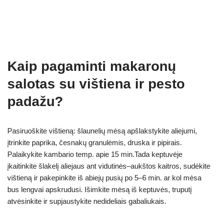
Kaip pagaminti makaronų
salotas su vištiena ir pesto
padažu?
Pasiruoškite vištieną: šlaunelių mėsą apšlakstykite aliejumi,
įtrinkite paprika, česnakų granulėmis, druska ir pipirais.
Palaikykite kambario temp. apie 15 min.Tada keptuvėje
įkaitinkite šlakelį aliejaus ant vidutinės–aukštos kaitros, sudėkite
vištieną ir pakepinkite iš abiejų pusių po 5–6 min. ar kol mėsa
bus lengvai apskrudusi. Išimkite mėsą iš keptuvės, truputį
atvėsinkite ir supjaustykite nedideliais gabaliukais.