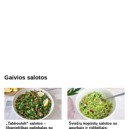
Gaivios salotos
„Tabbouleh“ salotos –
Šviežių kopūstų salotos su
libanietiškas patiekalas su
agurkais ir ridikėliais: